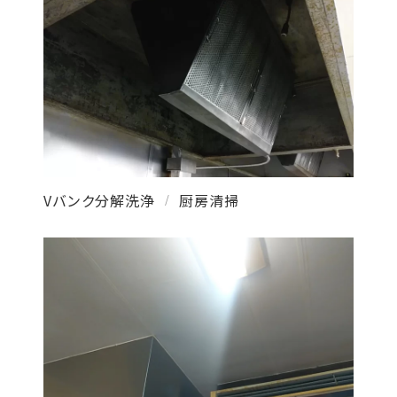
Vバンク分解洗浄
厨房清掃
/