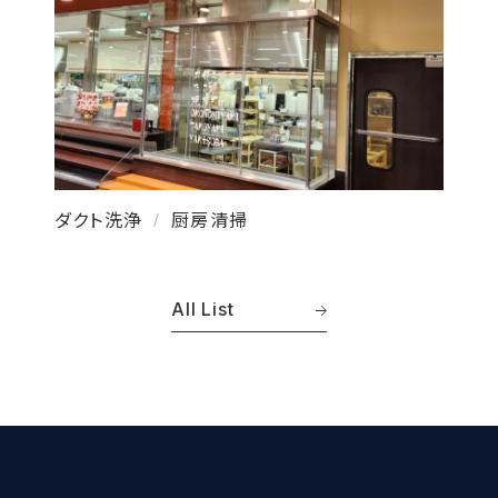
ダクト洗浄
厨房清掃
/
All List