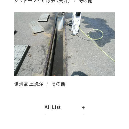
ジプトーンカビ除去（天井）
その他
/
側溝高圧洗浄
その他
/
All List