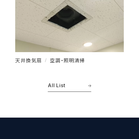
天井換気扇
空調・照明清掃
/
All List