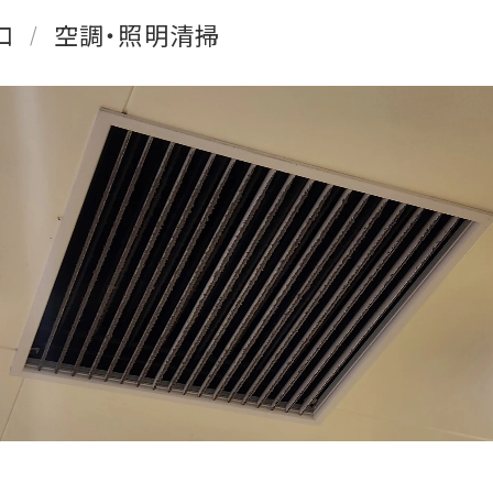
口
空調・照明清掃
/